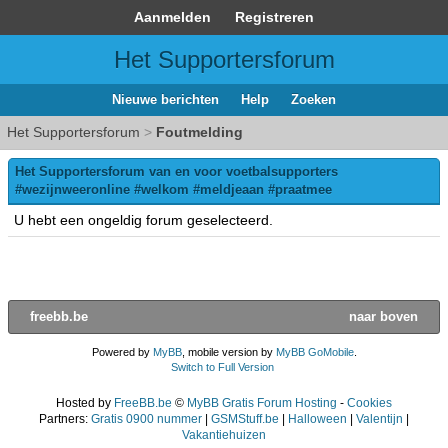
Aanmelden
Registreren
Het Supportersforum
Nieuwe berichten
Help
Zoeken
Het Supportersforum
>
Foutmelding
Het Supportersforum van en voor voetbalsupporters
#wezijnweeronline #welkom #meldjeaan #praatmee
U hebt een ongeldig forum geselecteerd.
freebb.be
naar boven
Powered by
MyBB
, mobile version by
MyBB GoMobile
.
Switch to Full Version
Hosted by
FreeBB.be
©
MyBB Gratis Forum Hosting
-
Cookies
Partners:
Gratis 0900 nummer
|
GSMStuff.be
|
Halloween
|
Valentijn
|
Vakantiehuizen