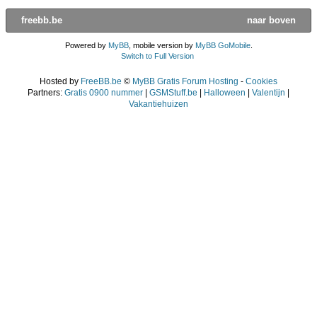
freebb.be
naar boven
Powered by
MyBB
, mobile version by
MyBB GoMobile
.
Switch to Full Version
Hosted by
FreeBB.be
©
MyBB Gratis Forum Hosting
-
Cookies
Partners:
Gratis 0900 nummer
|
GSMStuff.be
|
Halloween
|
Valentijn
|
Vakantiehuizen