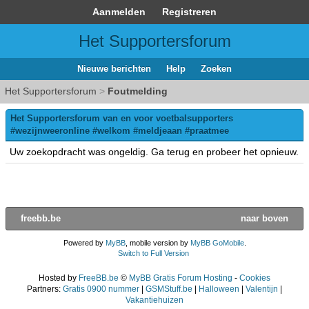
Aanmelden
Registreren
Het Supportersforum
Nieuwe berichten
Help
Zoeken
Het Supportersforum
>
Foutmelding
Het Supportersforum van en voor voetbalsupporters
#wezijnweeronline #welkom #meldjeaan #praatmee
Uw zoekopdracht was ongeldig. Ga terug en probeer het opnieuw.
freebb.be
naar boven
Powered by
MyBB
, mobile version by
MyBB GoMobile
.
Switch to Full Version
Hosted by
FreeBB.be
©
MyBB Gratis Forum Hosting
-
Cookies
Partners:
Gratis 0900 nummer
|
GSMStuff.be
|
Halloween
|
Valentijn
|
Vakantiehuizen